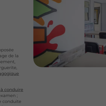
imposée
age de la
ssement,
guerite,
agogique
 à conduire
 examen ;
e conduite