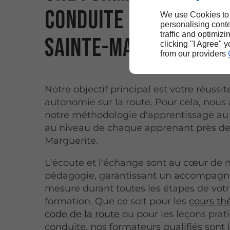
conduite réussie prè
We use Cookies to
personalising conte
traffic and optimizi
Sainte-Marguerite
clicking "I Agree" 
from our providers
Notre objectif principal est votre réussit
autonomie sur la route. Pour cela, nous
notre méthodologie d'apprentissage au
au niveau de chaque apprenant près de
Marguerite.
L'écoute et l'échange sont au cœur de 
pédagogie, garantissant un accompag
mesure durant toutes les étapes de vot
formation. Que ce soit pour les
cours th
code de la route
ou pour les leçons prat
conduite, nos formateurs qualifiés sont 