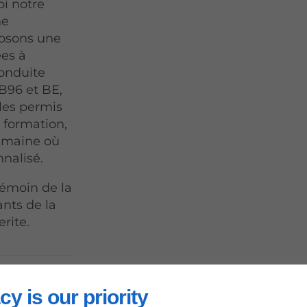
oi notre
he
posons une
es à
conduite
B96 et BE,
les permis
e formation,
humaine où
nnalisé.
témoin de la
nts de la
rite.
cy is our priority