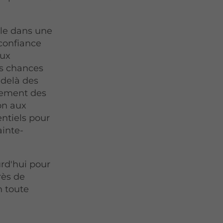
ule dans une
 confiance
aux
s chances
-delà des
lement des
on aux
entiels pour
ainte-
rd'hui pour
rès de
n toute