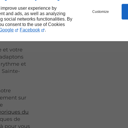
s de
 improve user experience by
Customize
nt and ads, as well as analyzing
ng social networks functionalities. By
you consent to the use of Cookies
Google
Facebook
.
e et votre
 adaptons
 rythme et
 Sainte-
notre
nement sur
re
éoriques du
iques de
là pour vous