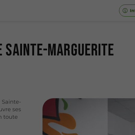
In
e Sainte-Marguerite
 Sainte-
uvre ses
n toute