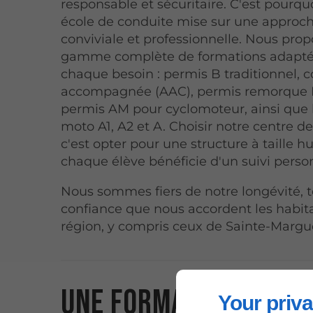
responsable et sécuritaire. C'est pourqu
école de conduite mise sur une approc
conviviale et professionnelle. Nous pro
gamme complète de formations adapté
chaque besoin : permis B traditionnel, 
accompagnée (AAC), permis remorque 
permis AM pour cyclomoteur, ainsi que 
moto A1, A2 et A. Choisir notre centre d
c'est opter pour une structure à taille 
chaque élève bénéficie d'un suivi perso
Nous sommes fiers de notre longévité, 
confiance que nous accordent les habita
région, y compris ceux de Sainte-Margue
Une formation à la
Your priva