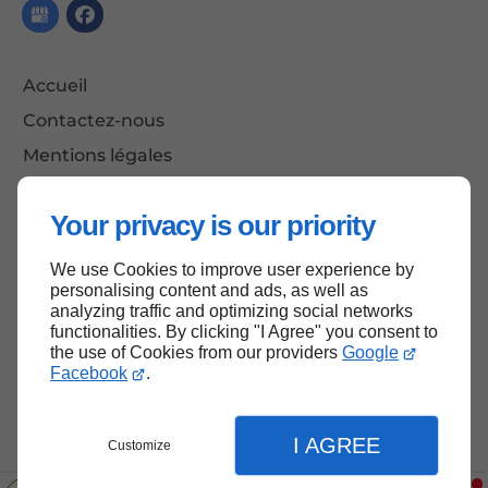
Accueil
Contactez-nous
Mentions légales
Plan du site
Your privacy is our priority
We use Cookies to improve user experience by
Haut de page
personalising content and ads, as well as
analyzing traffic and optimizing social networks
functionalities. By clicking "I Agree" you consent to
the use of Cookies from our providers
Google
Facebook
.
I AGREE
Customize