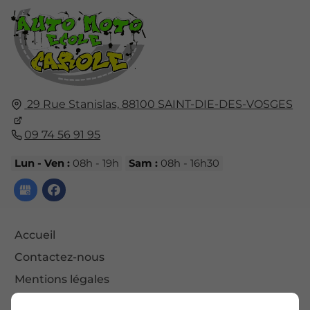
29 Rue Stanislas,
88100
SAINT-DIE-DES-VOSGES
09 74 56 91 95
Lun - Ven :
08h - 19h
Sam :
08h - 16h30
Accueil
Contactez-nous
Mentions légales
Plan du site