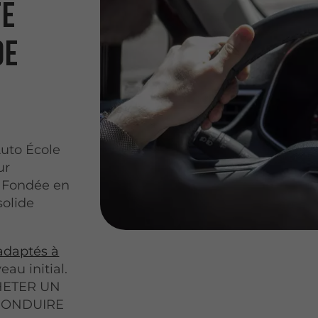
te
de
Auto École
ur
. Fondée en
solide
adaptés à
eau initial.
CHETER UN
 CONDUIRE