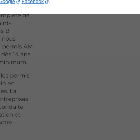
Google
Facebook
.
omplète de
int-
is B
, nous
Le permis AM
 dès 14 ans,
s minimum.
les permis
oin en
es. La
entreprises
-conduite
tion et
notre