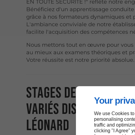
EN TOUTE SÉCURITÉ !" reflète notre en
Bénéficiez d'un apprentissage conduite
grâce à nos formateurs dynamiques et p
L'ambiance conviviale de notre établis
facilite l'acquisition des compétences n
Nous mettons tout en œuvre pour vous
au mieux aux examens théoriques et pr
Votre réussite est notre priorité absolue.
Stages de formation
Your priva
variés disponibles à 
We use Cookies to
Léonard
personalising conte
traffic and optimizi
clicking "I Agree" 