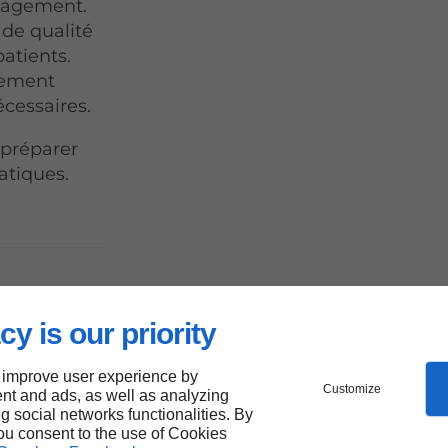
gagement.
 de qualité
atients.
sement
écessaires.
 préparer
atiques.
cy is our priority
Saint-
 improve user experience by
Customize
nt and ads, as well as analyzing
ng social networks functionalities. By
you consent to the use of Cookies