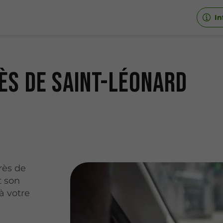
In
ès de Saint-Léonard
rès de
t son
à votre