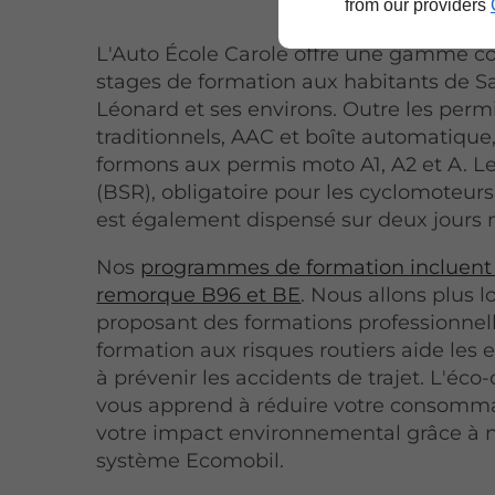
from our providers
L'Auto École Carole offre une gamme c
stages de formation aux habitants de Sa
Léonard et ses environs. Outre les perm
traditionnels, AAC et boîte automatique
formons aux permis moto A1, A2 et A. 
(BSR), obligatoire pour les cyclomoteurs
est également dispensé sur deux jour
Nos
programmes de formation incluent 
remorque B96 et BE
. Nous allons plus l
proposant des formations professionnell
formation aux risques routiers aide les 
à prévenir les accidents de trajet. L'éco
vous apprend à réduire votre consomma
votre impact environnemental grâce à 
système Ecomobil.