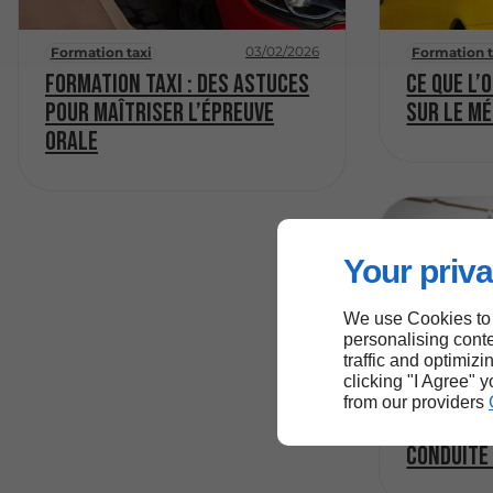
03/02/2026
Formation taxi
Formation t
Formation taxi : des astuces
Ce que l’
pour maîtriser l’épreuve
sur le mé
orale
Your priva
We use Cookies to
personalising conte
traffic and optimizi
clicking "I Agree" 
Permis de 
from our providers
Comment 
conduite 