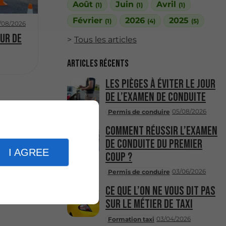
Août
Juin
Avril
(1)
(1)
(1)
Février
2026
2025
(1)
(4)
(5)
/08/2026
our de
Tous les articles
Articles récents
Les pièges à éviter le jour
de l’examen de conduite
05/08/2026
Permis de conduire
Comment réussir l’examen
de conduite du premier
I AGREE
coup ?
03/06/2026
Permis de conduire
Ce que l’on ne vous dit pas
sur le métier de taxi
03/04/2026
Formation taxi