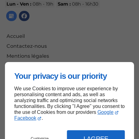
Lun - Ven :
08h - 19h
Sam :
08h - 16h30
Accueil
Contactez-nous
Mentions légales
Plan du site
Your privacy is our priority
We use Cookies to improve user experience by
Haut de page
personalising content and ads, as well as
analyzing traffic and optimizing social networks
functionalities. By clicking "I Agree" you consent to
the use of Cookies from our providers
Google
Facebook
.
I AGREE
Customize