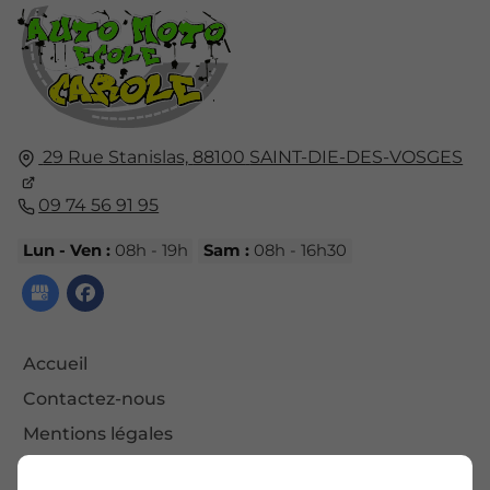
29 Rue Stanislas,
88100
SAINT-DIE-DES-VOSGES
09 74 56 91 95
Lun - Ven :
08h - 19h
Sam :
08h - 16h30
Accueil
Contactez-nous
Mentions légales
Plan du site