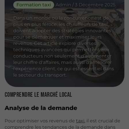
Formation taxi
Admin / 3 Décembre 2025
Dans un monde où la concurrence est de
plus en plus féroce, les chauffeurs de taxi
doivent adopter des stratégies innovantes
pour se démarquer et maximiser leurs
revenus. Cet article explore diverses
techniques avancées qui permettent aux
conducteurs non seulement d’augmenter
leur chiffre d'affaires, mais aussi d'améliorer
l’expérience client, ce qui est essentiel dans
le secteur du transport.
Comprendre le marché local
Analyse de la demande
Pour optimiser vos revenus de
taxi
, il est crucial de
comprendre les tendances de la demande dans